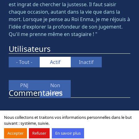
est ingrat de chercher la justesse. Il faut saisir
chaque occasion, autant dans la vie que dans la
mort. Lorsque je pense au Roi Enma, je me réjouis à
l'idée d'explorer la profondeur de son jugement.
Qu'il me prenne même en stagiaire ! "
Utilisateurs
- Tout -
Actif
Inactif
PNJ
Non
Commentaires
Validé
Nous collectons et traitons vos informations personnelles dans le but
suivant :
système, suivie
.
Contact
Forum
Mentions légales
Accepter
Refuser
En savoir plus