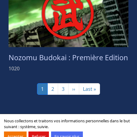
Nozomu Budokai : Première Edition
1020
Pagination
Page
Page
Page
Page suivante
Dernière page
1
2
3
››
Last »
Nous collectons et traitons vos informations personnelles dans le but
suivant :
système, suivie
.
Contact
Forum
Mentions légales
Accepter
Refuser
En savoir plus