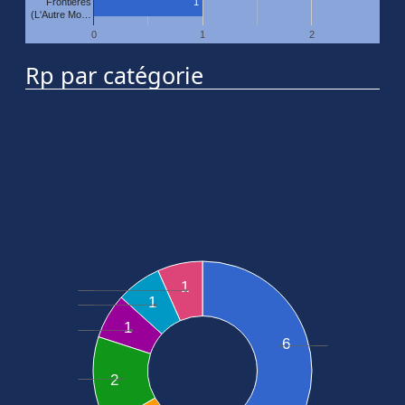
1
Frontières
(L'Autre Mo…
0
1
2
Rp par catégorie
1
1
1
6
2