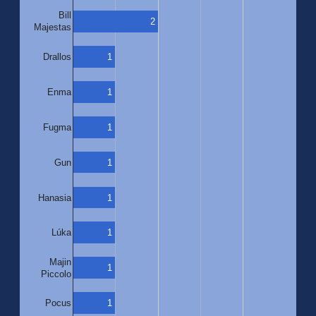
Bill
2
Majestas
1
Drallos
1
Enma
1
Fugma
1
Gun
Hanasia
1
1
Lúka
Majin
1
Piccolo
1
Pocus