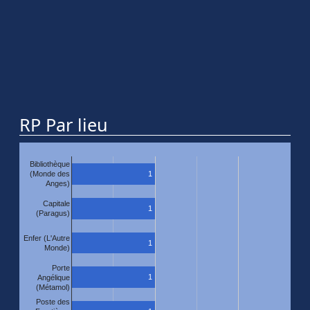
RP Par lieu
Bibliothèque
1
(Monde des
Anges)
Capitale
1
(Paragus)
Enfer (L'Autre
1
Monde)
Porte
1
Angélique
(Métamol)
Poste des