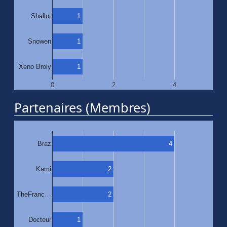
1
Shallot
1
Snowen
1
Xeno Broly
0
2
4
Partenaires (Membres)
4
Braz
2
Kami
2
TheFranc…
1
Docteur