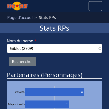
Aller au contenu principal
Page d'accueil
Stats RPs
Stats RPs
Nom du perso
Partenaires (Personnages)
4
Braveta
3
Majin Zantô