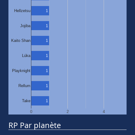
1
Hellzetsu
Jojiba
1
1
Kaito Shan
1
Lúka
1
Playknight
1
Rellum
1
Take
0
2
4
RP Par planète