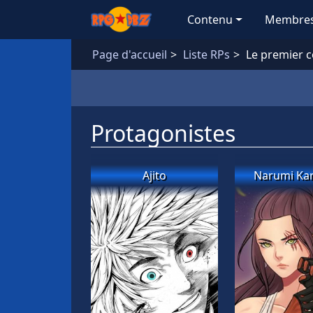
Aller au contenu principal
Contenu
Membre
Page d'accueil
Liste RPs
Le premier 
Protagonistes
Ajito
Narumi Kar