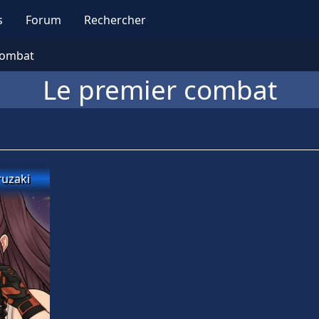
s
Forum
Rechercher
combat
Le premier combat
uzaki