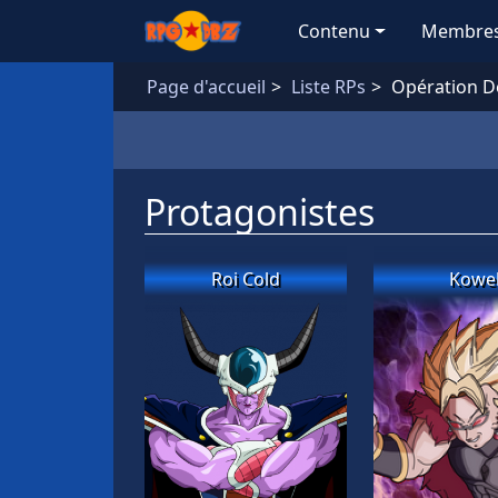
Aller au contenu principal
Contenu
Membre
Page d'accueil
Liste RPs
Opération Dé
Protagonistes
Roi Cold
Kowe