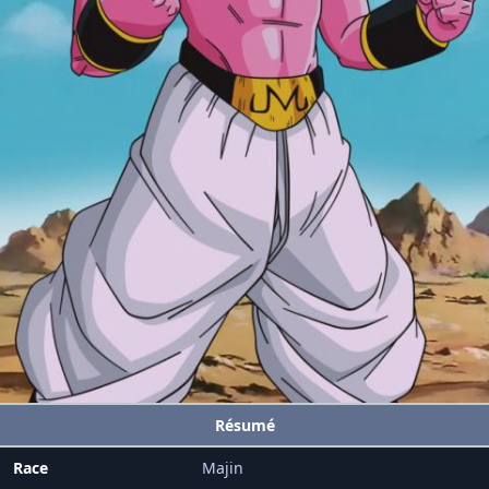
Résumé
Race
Majin