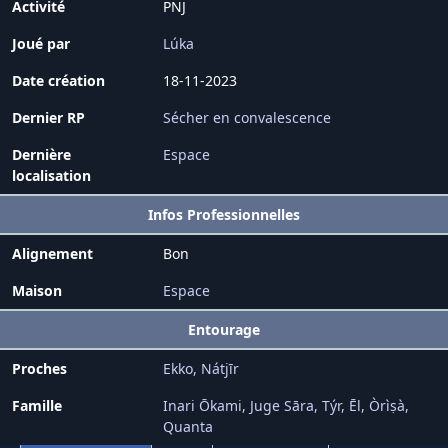
Activité
PNJ
Joué par
Lúka
Date création
18-11-2023
Dernier RP
Sécher en convalescence
Dernière
Espace
localisation
Infos Professionnelles
Alignement
Bon
Maison
Espace
Entourage
Proches
Ekko
Nátjīr
Famille
Inari Ōkami
Juge Sāra
Týr
Ēl
Òrìṣà
Quanta