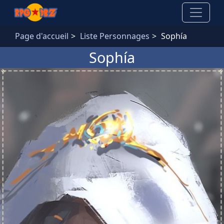
Aller au contenu principal
Page d'accueil
Liste Personnages
Sophía
Sophía