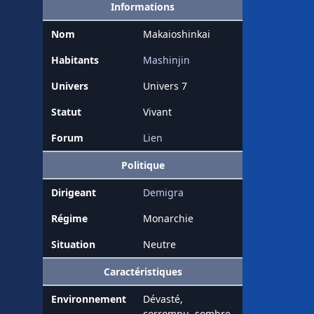
Informations
Nom
Makaioshinkai
Habitants
Mashinjin
Univers
Univers 7
Statut
Vivant
Forum
Lien
Politique
Dirigeant
Demigra
Régime
Monarchie
Situation
Neutre
Caractéristiques
Environnement
Dévasté,
corrompu, sombre.