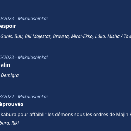
0/2023 - Makaioshinkai
espoir
Ganis, Buu, Bill Majestas, Braveta, Miraï-Ekko, Lúka, Misha / To
6/2023 - Makaioshinkai
alin
, Demigra
8/2022 - Makaioshinkai
réprouvés
hikabura pour affaiblir les démons sous les ordres de Majin 
ura, Riki