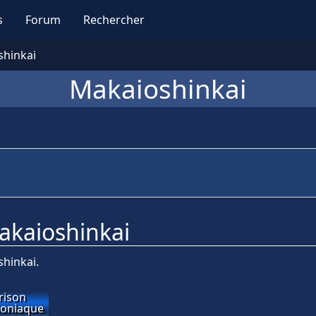
s
Forum
Rechercher
hinkai
Makaioshinkai
Makaioshinkai
shinkai.
rison
oniaque