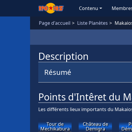
Aller au contenu principal
Contenu
Membre
Page d'accueil
Liste Planètes
Makaios
Description
Résumé
Points d'Intêret du 
Les différents lieux importants du Makaio
Tour de
Château de
P
Mechikabura
Demigra
Dém