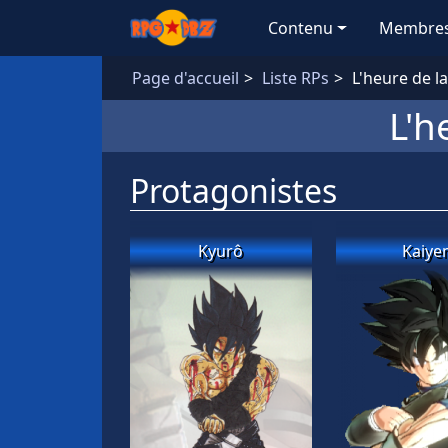
Aller au contenu principal
Contenu
Membre
Page d'accueil
Liste RPs
L'heure de la
L'h
Protagonistes
Kyurô
Kaiye