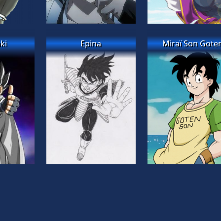
ki
Epina
Miraï Son Gote