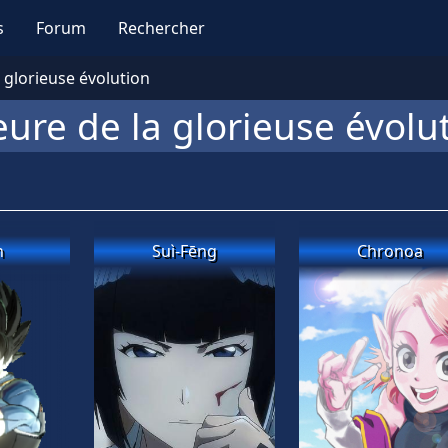
s
Forum
Rechercher
 glorieuse évolution
eure de la glorieuse évolu
n
Suì-Fēng
Chronoa