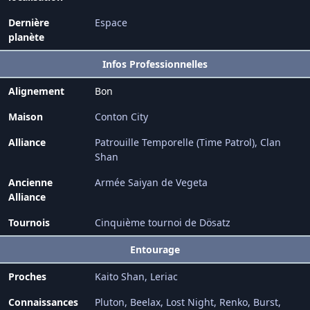
Dernière
Espace
planète
Infos Professionnelles
Alignement
Bon
Maison
Conton City
Alliance
Patrouille Temporelle (Time Patrol)
Clan
Shan
Ancienne
Armée Saiyan de Vegeta
Alliance
Tournois
Cinquième tournoi de Dösatz
Entourage
Proches
Kaito Shan
Leriac
Connaissances
Pluton
Beelax
Lost Night
Renko
Burst