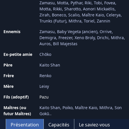
Zamasu
Motta
Pythar
Riki
Tobi
Fovea
Motta
Rikki
Sharotto
Aonori Mickaëlis
Zirah
Boneco
Scalio
Maître Kaio
Celerya
Trunks (Futur)
Mithra
Toriel
Zannin
Ennemis
Zamasu
Baby Vegeta (ancien)
Orrive
Demigra
Freezer
Xeno Broly
Drichi
Mithra
Auros
Bill Majestas
Ex-petite amie
Chōko
Père
Kaito Shan
Frère
Renko
Mère
Leixy
Fils (adoptif)
Pazu
Maîtres (ou
Kaito Shan
Poiko
Maître Kaio
Mithra
Son
futur Maîtres)
Gokū..
Présentation
Capacités
Le saviez-vous