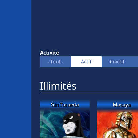
Activité
- Tout -
Actif
Inactif
Illimités
Gin Toraeda
Masaya