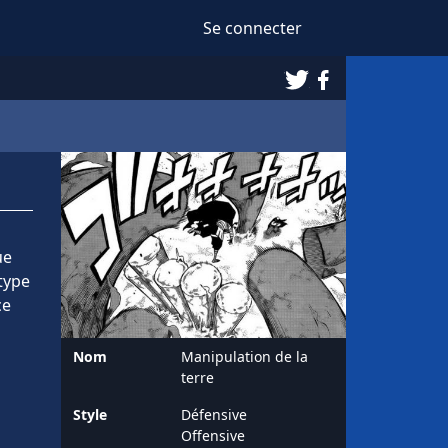
Se connecter
Twitter
Facebook
ue
type
ce
Nom
Manipulation de la
terre
Style
Défensive
Offensive