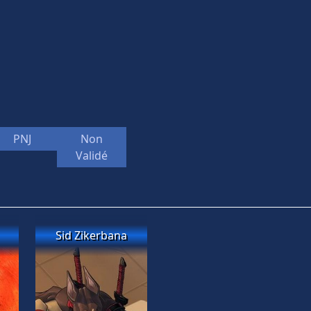
PNJ
Non
Validé
Sid Zikerbana