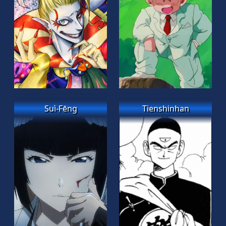
Suì-Fēng
Tienshinhan