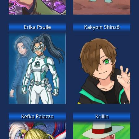
Erika Psuile
Kakyoin Shinzō
Kefka Palazzo
Krillin