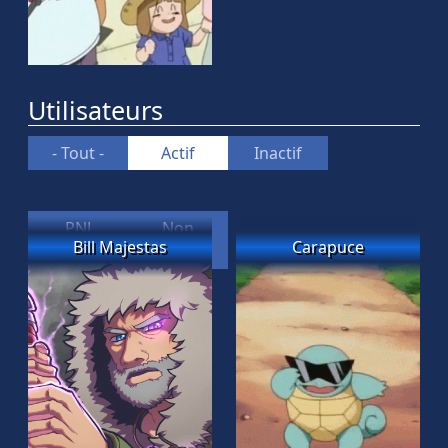
Utilisateurs
- Tout -
Actif
Inactif
PNJ
Non
Bill Majestas
Carapuce
Validé