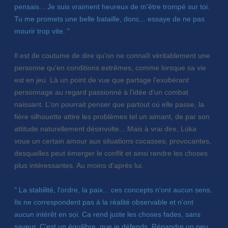
pensais... Je suis vraiment heureux de m'être trompé sur toi.
Tu me promets une belle bataille, donc... essaye de ne pas
mourir trop vite. "
Il est de coutume de dire qu'on ne connaît véritablement une
personne qu'en conditions extrêmes, comme lorsque sa vie
est en jeu. Là un point de vue que partage l'exubérant
personnage au regard passionné à l'idée d'un combat
naissant. L'on pourrait penser que partout où elle passe, la
fière silhouette attire les problèmes tel un aimant, de par son
attitude naturellement désinvolte... Mais à vrai dire, Lúka
voue un certain amour aux situations cocasses, provocantes,
desquelles peut émerger le conflit et ainsi rendre les choses
plus intéressantes. Au moins d'après lui.
" La stabilité, l'ordre, la paix... ces concepts n'ont aucun sens.
Ils ne correspondent pas à la réalité observable et n'ont
aucun intérêt en soi. Ca rend juste les choses fades, sans
saveur. C'est un équilibre, que je défends. Répandre un peu