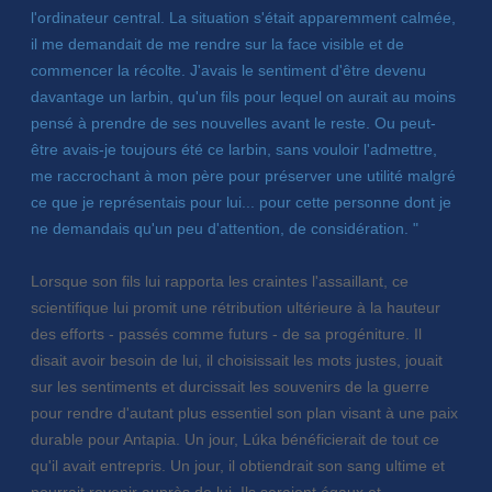
l'ordinateur central. La situation s'était apparemment calmée,
il me demandait de me rendre sur la face visible et de
commencer la récolte. J'avais le sentiment d'être devenu
davantage un larbin, qu'un fils pour lequel on aurait au moins
pensé à prendre de ses nouvelles avant le reste. Ou peut-
être avais-je toujours été ce larbin, sans vouloir l'admettre,
me raccrochant à mon père pour préserver une utilité malgré
ce que je représentais pour lui... pour cette personne dont je
ne demandais qu'un peu d'attention, de considération. "
Lorsque son fils lui rapporta les craintes l'assaillant, ce
scientifique lui promit une rétribution ultérieure à la hauteur
des efforts - passés comme futurs - de sa progéniture. Il
disait avoir besoin de lui, il choisissait les mots justes, jouait
sur les sentiments et durcissait les souvenirs de la guerre
pour rendre d'autant plus essentiel son plan visant à une paix
durable pour Antapia. Un jour, Lúka bénéficierait de tout ce
qu'il avait entrepris. Un jour, il obtiendrait son sang ultime et
pourrait revenir auprès de lui. Ils seraient égaux et