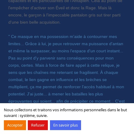
capacités et les particularités de l'Antapien. Cela au point de
l'empêcher d'activer son Éveil et donc la Rage. Mais là
encore, le garçon à l'impeccable pantalon gris sut tirer parti
d'une bien belle acquisition.
" Ce masque en ma possession m'aide à contourner mes
limites... Grâce à lui, je peux retrouver ma puissance d'antan
et même la surpasser, au moins l'espace d'un court instant...
Pas au point d'y parvenir sans conséquences pour mon
corps, certes. Mais à force de faire appel à cette relique, je
sens que les chaînes me retenant se fragilisent. À chaque
combat, le lien gagne en influence et les brèches se
multiplient, ça me permet de renforcer l'accès habituel à mon
potentiel. J'ai juste... à mener les batailles les plus
éprouvantes qui soient... afin de précipiter ce moment... C'est
parfait ! "
Nous collectons et traitons vos informations personnelles dans le but
suivant :
système, suivie
.
L'intérêt de ce masque rouge - lié à la tête de Lúka sans
Accepter
Refuser
En savoir plus
logique apparente - ne s'arrête pas là. Tant qu'il le porte, le