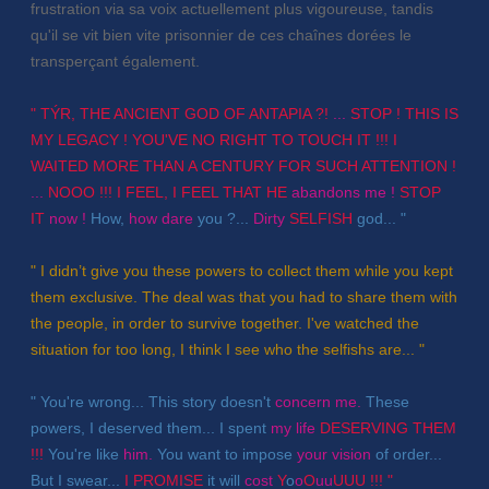
frustration via sa voix actuellement plus vigoureuse, tandis
qu'il se vit bien vite prisonnier de ces chaînes dorées le
transperçant également.
" TÝR, THE ANCIENT GOD OF ANTAPIA ?!
...
STOP ! THIS IS
MY LEGACY ! YOU'VE NO RIGHT TO TOUCH IT !!! I
WAITED MORE THAN A CENTURY FOR SUCH ATTENTION !
...
NOOO !!! I FEEL, I FEEL THAT HE
abandons me !
STOP
IT
now !
How,
how dare
you ?...
Dirty
SELFISH
god... "
" I didn’t give you these powers to collect them while you kept
them exclusive. The deal was that you had to share them with
the people, in order to survive together. I've watched the
situation for too long, I think I see who the selfishs are... "
" You're wrong... This story doesn't
concern me.
These
powers, I deserved them... I spent
my life
DESERVING THEM
!!!
You're like
him.
You want to impose
your vision
of order...
But I swear...
I PROMISE
it will
cost
Y
o
o
O
uu
UUU !!! "