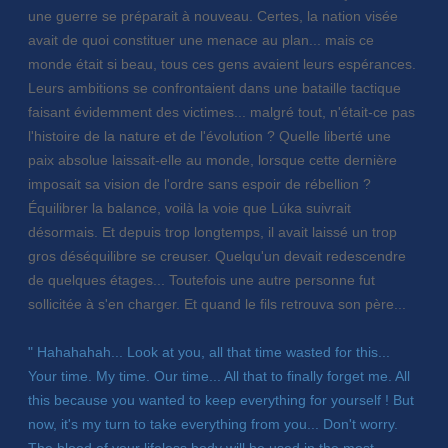
une guerre se préparait à nouveau. Certes, la nation visée
avait de quoi constituer une menace au plan... mais ce
monde était si beau, tous ces gens avaient leurs espérances.
Leurs ambitions se confrontaient dans une bataille tactique
faisant évidemment des victimes... malgré tout, n'était-ce pas
l'histoire de la nature et de l'évolution ? Quelle liberté une
paix absolue laissait-elle au monde, lorsque cette dernière
imposait sa vision de l'ordre sans espoir de rébellion ?
Équilibrer la balance, voilà la voie que Lúka suivrait
désormais. Et depuis trop longtemps, il avait laissé un trop
gros déséquilibre se creuser. Quelqu'un devait redescendre
de quelques étages... Toutefois une autre personne fut
sollicitée à s'en charger. Et quand le fils retrouva son père...
" Hahahahah... Look at you, all that time wasted for this...
Your time. My time. Our time... All that to finally forget me. All
this because you wanted to keep everything for yourself ! But
now, it's my turn to take everything from you... Don't worry.
The blood of your lifeless body will be used in the most