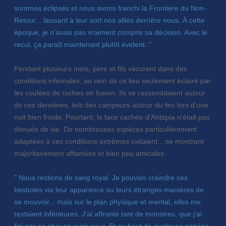
sommes éclipsés et nous avons franchi la Frontière du Non-
Retour... laissant à leur sort nos alliés derrière nous. À cette
époque, je n'avais pas vraiment compris sa décision. Avec le
recul, ça paraît maintenant plutôt évident. "
Pendant plusieurs mois, père et fils vécurent dans des
conditions infernales, au sein de ce lieu seulement éclairé par
les coulées de roches en fusion. Ils se rassemblaient autour
de ces dernières, tels des campeurs autour du feu lors d'une
nuit bien froide. Pourtant, la face cachée d'Antapia n'était pas
dénuée de vie. De nombreuses espèces particulièrement
adaptées à ces conditions extrêmes rodaient... se montrant
majoritairement affamées et bien peu amicales.
" Nous restions de sang royal. Je pouvais craindre ces
bestioles via leur apparence ou leurs étranges manières de
se mouvoir... mais sur le plan physique et mental, elles me
restaient inférieures. J'ai affronté tant de monstres, que j'ai
fini par ne plus en avoir peur. Et au bout de quelques années,